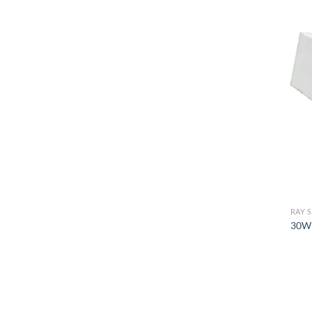
RAY 
30W 