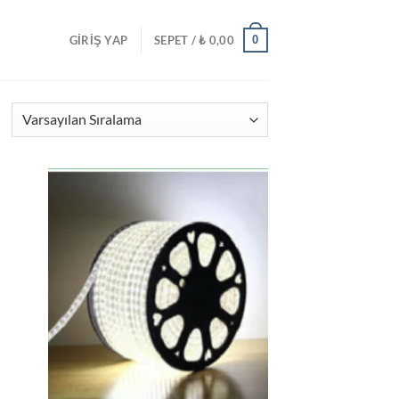
0
GIRIŞ YAP
SEPET /
₺
0,00
tek
İstek
teme
Listeme
le
Ekle