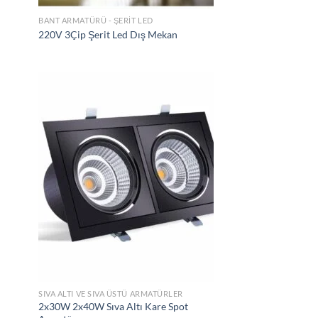
BANT ARMATÜRÜ - ŞERIT LED
220V 3Çip Şerit Led Dış Mekan
tek
İstek
teme
Listeme
le
Ekle
SIVA ALTI VE SIVA ÜSTÜ ARMATÜRLER
2x30W 2x40W Sıva Altı Kare Spot