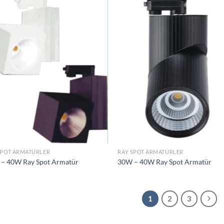
İstek
İs
Listeme
Lis
Ekle
Ek
SPOT ARMATÜRLER
RAY SPOT ARMATÜRLER
– 40W Ray Spot Armatür
30W – 40W Ray Spot Armatür
1
2
3