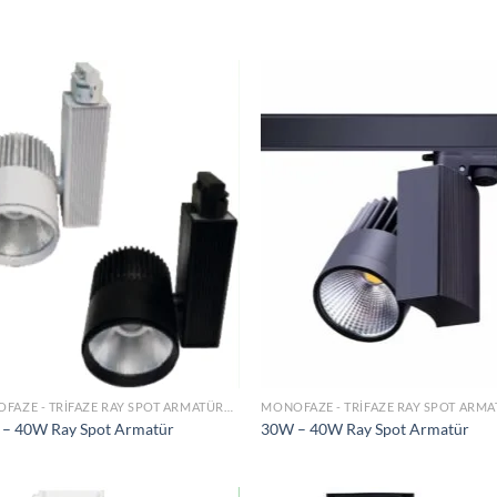
İstek
İs
Listeme
Lis
Ekle
Ek
MONOFAZE - TRIFAZE RAY SPOT ARMATÜRLER
– 40W Ray Spot Armatür
30W – 40W Ray Spot Armatür