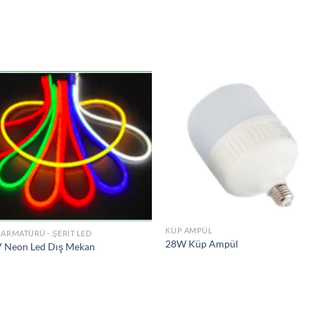
İstek
İs
Listeme
Lis
Ekle
Ek
KÜP AMPÜL
 ARMATÜRÜ - ŞERIT LED
28W Küp Ampül
 Neon Led Dış Mekan