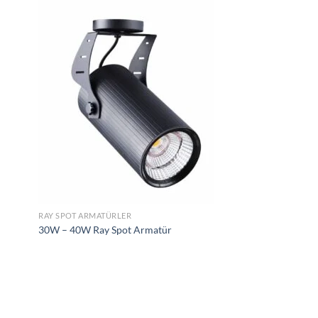
tek
İstek
teme
Listeme
le
Ekle
RAY SPOT ARMATÜRLER
30W – 40W Ray Spot Armatür