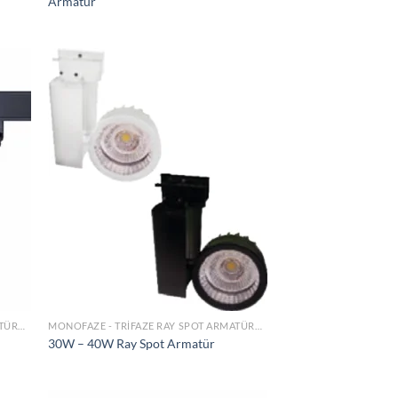
Armatür
tek
İstek
teme
Listeme
le
Ekle
MONOFAZE - TRIFAZE RAY SPOT ARMATÜRLER
MONOFAZE - TRIFAZE RAY SPOT ARMATÜRLER
30W – 40W Ray Spot Armatür