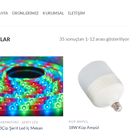
AYFA
ÜRÜNLERİMİZ
KURUMSAL
İLETİŞİM
35 sonuçtan 1-12 arası gösteriliyor
TLAR
İstek
İs
Listeme
Lis
Ekle
Ek
KÜP AMPÜL
 ARMATÜRÜ - ŞERIT LED
18W Küp Ampül
3Çip Şerit Led İç Mekan