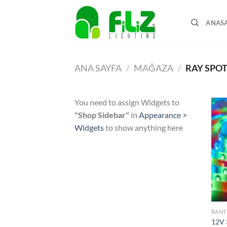
İçeriğe
atla
ANAS
ANA SAYFA
/
MAĞAZA
/
RAY SPO
You need to assign Widgets to
"Shop Sidebar"
in
Appearance >
Widgets
to show anything here
BANT
12V 