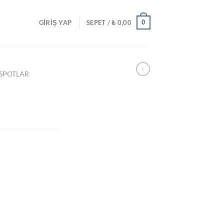
0
GIRIŞ YAP
SEPET /
₺
0,00
 SPOTLAR