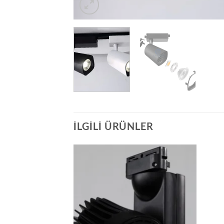
İLGILI ÜRÜNLER
İstek
Listeme
Ekle