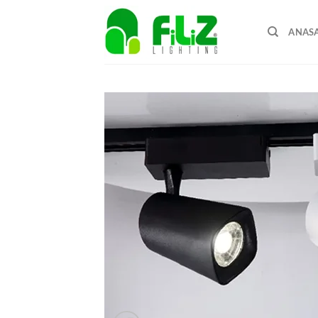
İçeriğe
atla
ANAS