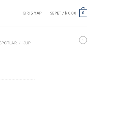
0
GIRIŞ YAP
SEPET /
₺
0,00
 SPOTLAR
/
KÜP