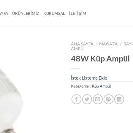
AYFA
ÜRÜNLERİMİZ
KURUMSAL
İLETİŞİM
ANA SAYFA
/
MAĞAZA
/
RAY
AMPÜL
48W Küp Ampül
İstek
Listeme
Ekle
İstek Listeme Ekle
Kategoriler:
Küp Ampül