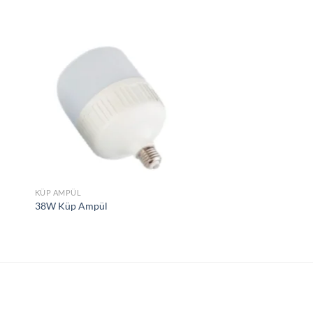
ek
İstek
eme
Listeme
le
Ekle
KÜP AMPÜL
38W Küp Ampül