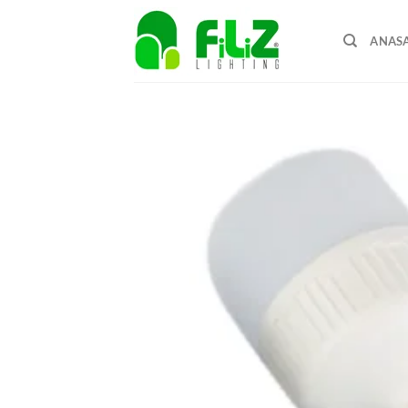
İçeriğe
atla
ANAS