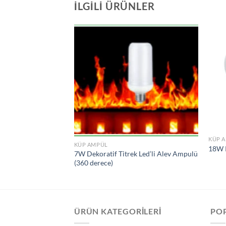
İLGILI ÜRÜNLER
İstek
Listeme
Ekle
KÜP 
KÜP AMPÜL
18W 
7W Dekoratif Titrek Led’li Alev Ampulü
(360 derece)
ÜRÜN KATEGORILERI
PO