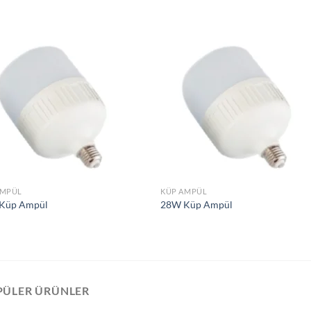
İstek
İst
Listeme
List
Ekle
Ek
AMPÜL
KÜP AMPÜL
Küp Ampül
28W Küp Ampül
PÜLER ÜRÜNLER