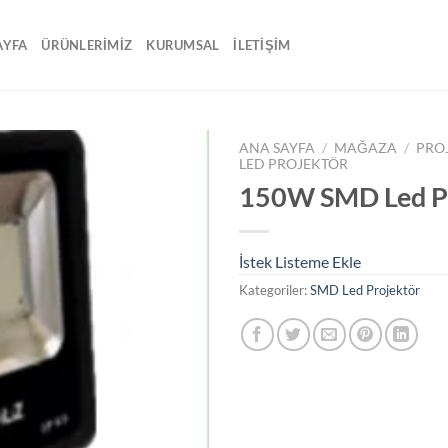
AYFA
ÜRÜNLERİMİZ
KURUMSAL
İLETİŞİM
ANA SAYFA
/
MAĞAZA
/
PRO
LED PROJEKTÖR
150W SMD Led P
İstek
Listeme
Ekle
İstek Listeme Ekle
Kategoriler:
SMD Led Projektör