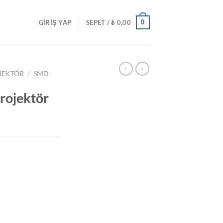
0
GIRIŞ YAP
SEPET /
₺
0,00
JEKTÖR
/
SMD
rojektör