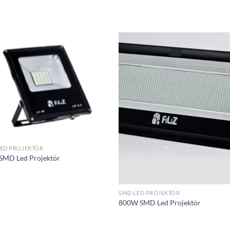
İstek
İst
Listeme
List
Ekle
Ek
LED PROJEKTÖR
SMD Led Projektör
SMD LED PROJEKTÖR
800W SMD Led Projektör