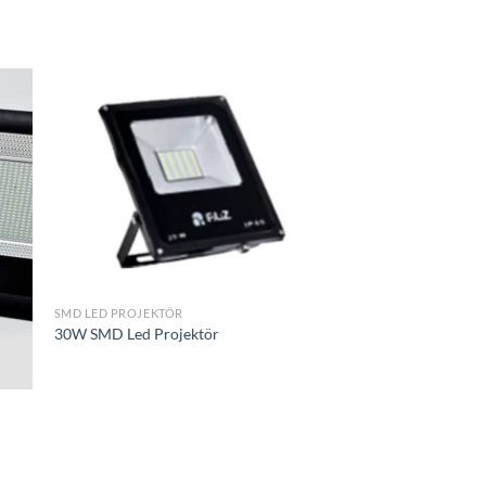
ek
İstek
eme
Listeme
le
Ekle
SMD LED PROJEKTÖR
30W SMD Led Projektör