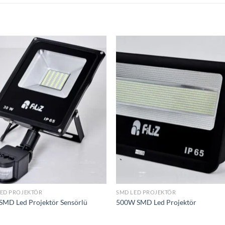
İstek
İst
Listeme
List
Ekle
Ek
LED PROJEKTÖR
SMD LED PROJEKTÖR
MD Led Projektör Sensörlü
500W SMD Led Projektör