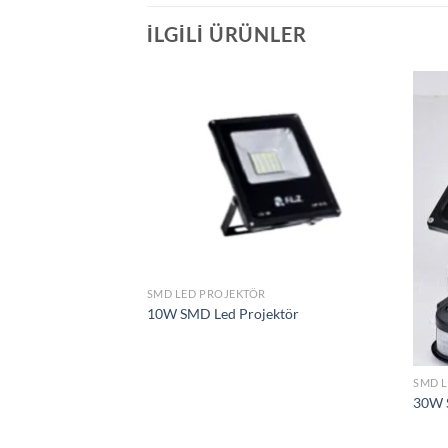
İLGILI ÜRÜNLER
İstek
İstek
Listeme
Listeme
Ekle
Ekle
SMD LED PROJEKTÖR
10W SMD Led Projektör
jektör
SMD 
30W S