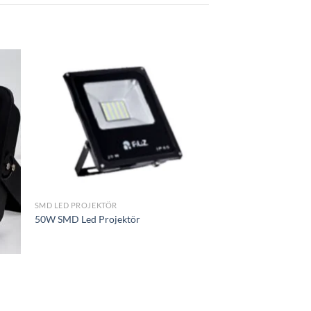
ek
İstek
eme
Listeme
le
Ekle
SMD LED PROJEKTÖR
50W SMD Led Projektör