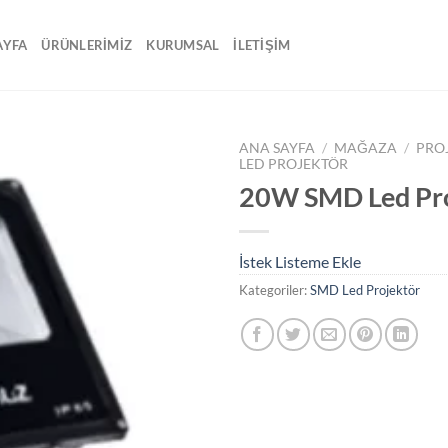
AYFA
ÜRÜNLERİMİZ
KURUMSAL
İLETİŞİM
ANA SAYFA
/
MAĞAZA
/
PRO
LED PROJEKTÖR
20W SMD Led Pro
İstek
Listeme
Ekle
İstek Listeme Ekle
Kategoriler:
SMD Led Projektör