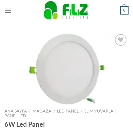
İçeriğe
0
atla
İstek
Listeme
Ekle
ANA SAYFA
/
MAĞAZA
/
LED PANEL
/
SLIM YUVARLAK
PANEL LED
6W Led Panel