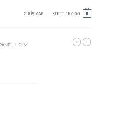
0
GIRIŞ YAP
SEPET /
₺
0,00
 PANEL
/
SLIM