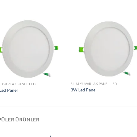
İstek
İst
Listeme
List
Ekle
Ek
SLIM YUVARLAK PANEL LED
YUVARLAK PANEL LED
3W Led Panel
Led Panel
PÜLER ÜRÜNLER