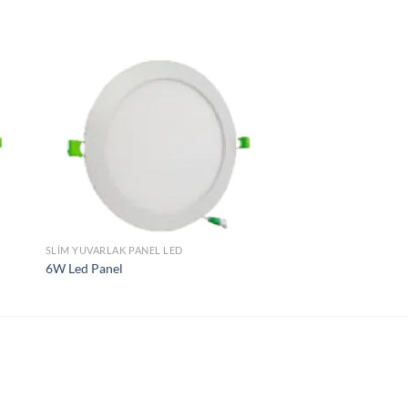
ek
İstek
eme
Listeme
le
Ekle
SLIM YUVARLAK PANEL LED
6W Led Panel