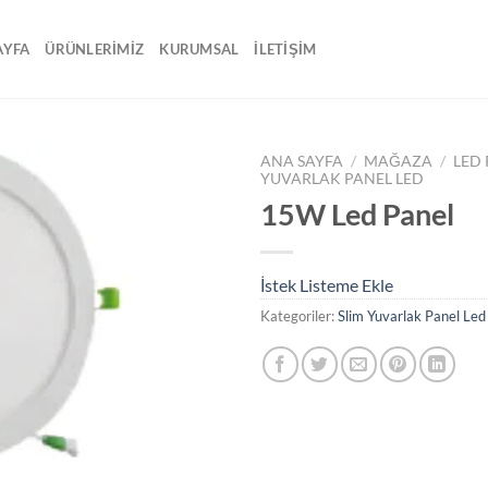
AYFA
ÜRÜNLERİMİZ
KURUMSAL
İLETİŞİM
ANA SAYFA
/
MAĞAZA
/
LED
YUVARLAK PANEL LED
15W Led Panel
İstek
Listeme
Ekle
İstek Listeme Ekle
Kategoriler:
Slim Yuvarlak Panel Led