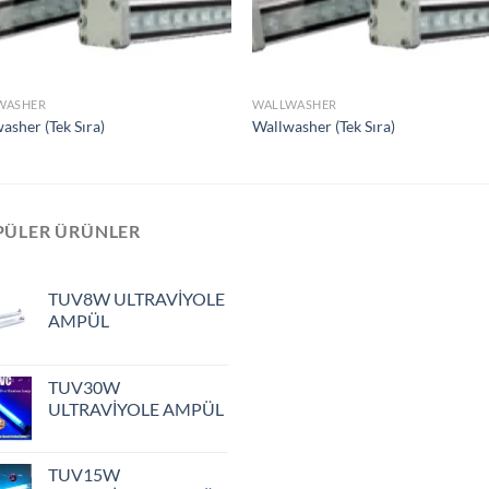
Ekle
Ek
WASHER
WALLWASHER
asher (Tek Sıra)
Wallwasher (Tek Sıra)
PÜLER ÜRÜNLER
TUV8W ULTRAVİYOLE
AMPÜL
TUV30W
ULTRAVİYOLE AMPÜL
TUV15W