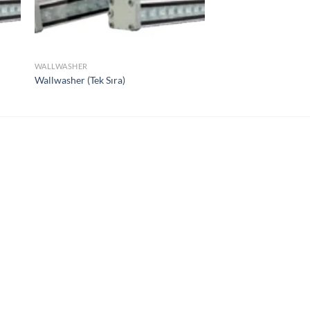
le
Ekle
WALLWASHER
Wallwasher (Tek Sıra)