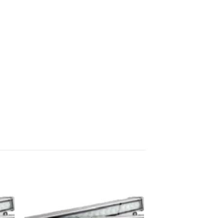
ek
İstek
eme
Listeme