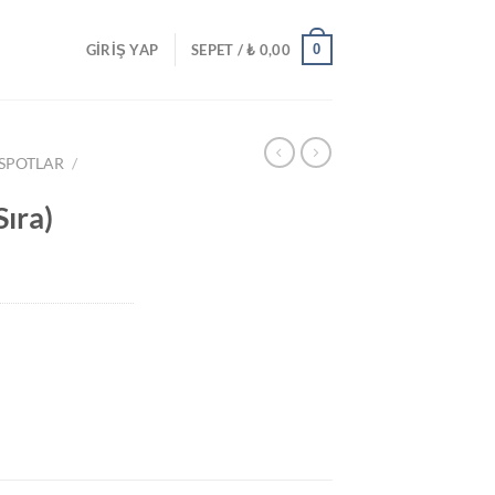
0
GIRIŞ YAP
SEPET /
₺
0,00
 SPOTLAR
/
Sıra)