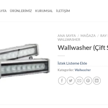
AYFA
ÜRÜNLERİMİZ
KURUMSAL
İLETİŞİM
ANA SAYFA
/
MAĞAZA
/
RAY
WALLWASHER
Wallwasher (Çift 
İstek
Listeme
Ekle
İstek Listeme Ekle
Kategoriler:
Wallwasher