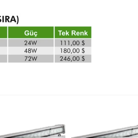
İstek
İst
Listeme
List