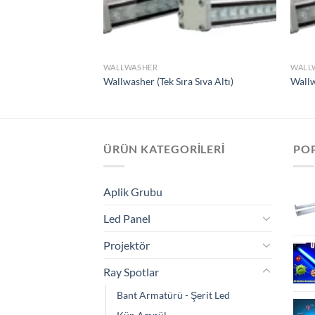
Ekle
WALLWASHER
WALL
Wallwasher (Tek Sıra Sıva Altı)
Wallw
ÜRÜN KATEGORILERI
PO
Aplik Grubu
Led Panel
Projektör
Ray Spotlar
Bant Armatürü - Şerit Led