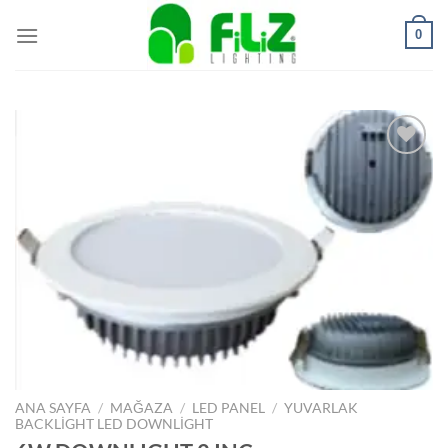
İçeriğe
0
atla
İstek
Listeme
Ekle
ANA SAYFA
/
MAĞAZA
/
LED PANEL
/
YUVARLAK
BACKLIGHT LED DOWNLIGHT