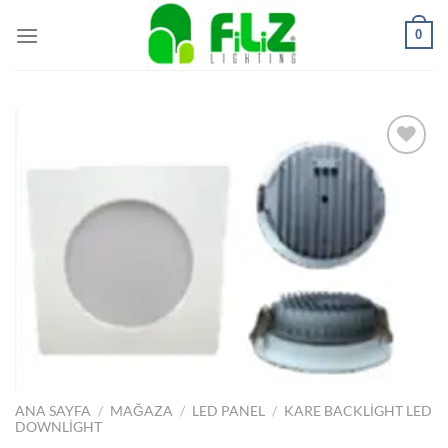
İçeriğe
0
atla
İstek
Listeme
Ekle
ANA SAYFA
/
MAĞAZA
/
LED PANEL
/
KARE BACKLIGHT LED
DOWNLIGHT